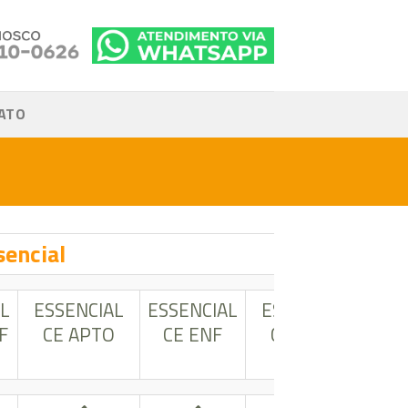
ATO
sencial
L
ESSENCIAL
ESSENCIAL
ESSENCIAL
ESS
F
CE APTO
CE ENF
CE APTO
C
S_OBS
S