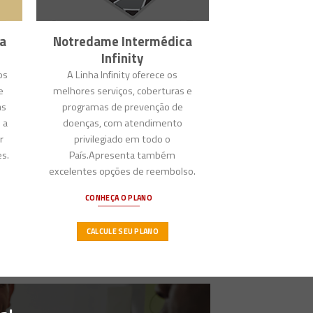
a
Notredame Intermédica
Infinity
os
A Linha Infinity oferece os
e
melhores serviços, coberturas e
as
programas de prevenção de
 a
doenças, com atendimento
r
privilegiado em todo o
s.
País.Apresenta também
excelentes opções de reembolso.
CONHEÇA O PLANO
CALCULE SEU PLANO