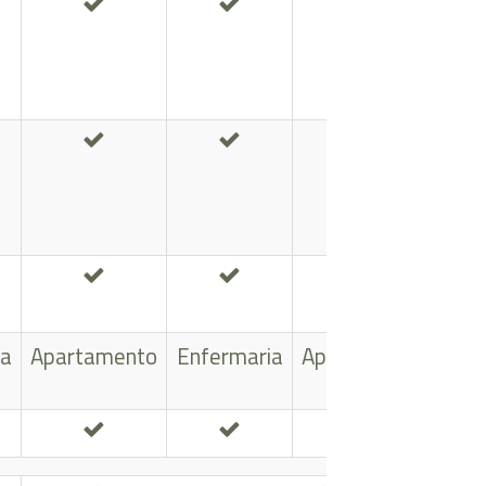
ia
Apartamento
Enfermaria
Apartamento
Enf
X