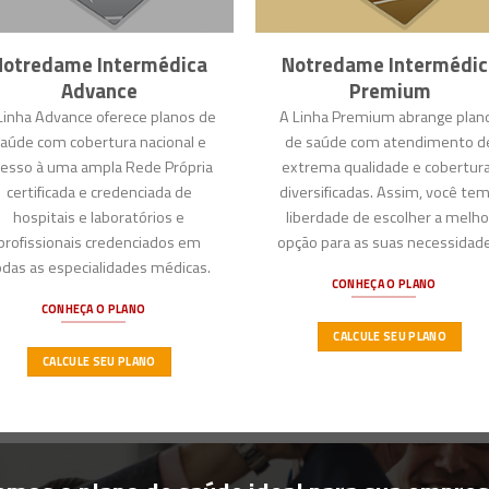
Notredame Intermédica
Notredame Intermédic
Advance
Premium
Linha Advance oferece planos de
A Linha Premium abrange plan
aúde com cobertura nacional e
de saúde com atendimento d
cesso à uma ampla Rede Própria
extrema qualidade e cobertur
certificada e credenciada de
diversificadas. Assim, você tem
hospitais e laboratórios e
liberdade de escolher a melho
profissionais credenciados em
opção para as suas necessidade
odas as especialidades médicas.
CONHEÇA O PLANO
CONHEÇA O PLANO
CALCULE SEU PLANO
CALCULE SEU PLANO