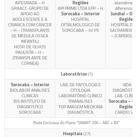
INTEGRADA – H
Regiões
atendimen
GRAACC-GRUPO DE
API PRIME LTDA EPP – H
diferenciad
APOIO AO
Sorocaba – Interior
Jundiaí – Ou
ADOLESCENTE E A
HOSPITAL
Regiões
CRIANCA COM CANCER
OFTALMOLOGICO DE
HOSPITAL PA
– H – (TRANSPLANTE
SOROCABA – H/ PS
SACRAMENTO 
DE MEDULA OSSEA
– (CARDIOLOG
INFANTIL)
HOSP. DE OLHOS
PAULISTA – H –
(TRANSPLANTE DE
CORNEA)
Laboratórios
(7)
Sorocaba – Interior
LAB. DE PATOLOGIA E
VIDA
BIOLABOR ANALISES
CITOLOGIA
DIAGNÓSTIC
CLINICAS
LABORATÓRIO CLÍNICO
LAB. CLÍNI
IDS INSTITUTO DE
TRIANALISES
Sorocaba – Ou
DIAGNOSTICO
TOP IMAGEM MEDICINA
Regiões
SOROCABA
DIAGNÓSTICA
CARDIO VI
Rede Exclusiva do Plano “SMART 200 – ABC + BX”
Hospitais
(27)