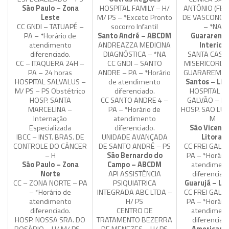
São Paulo – Zona
HOSPITAL FAMILY – H/
ANTÔNIO (FE
Leste
M/ PS – *Exceto Pronto
DE VASCONCE
CC GNDI – TATUAPÉ –
socorro Infantil
– *NA
PA – *Horário de
Santo André – ABCDM
Guararema
atendimento
ANDREAZZA MEDICINA
Interior
diferenciado.
DIAGNÓSTICA – *NA
SANTA CASA
CC – ITAQUERA 24H –
CC GNDI – SANTO
MISERICORDI
PA – 24 horas
ANDRE – PA – *Horário
GUARAREMA 
HOSPITAL SALVALUS –
de atendimento
Santos – Lit
M/ PS – PS Obstétrico
diferenciado.
HOSPITAL FR
HOSP. SANTA
CC SANTO ANDRE 4 –
GALVÃO – H/
MARCELINA –
PA – *Horário de
HOSP. SAO LU
Internação
atendimento
M
Especializada
diferenciado.
São Vicente
IBCC – INST. BRAS. DE
UNIDADE AVANÇADA
Litoral
CONTROLE DO CÂNCER
DE SANTO ANDRÉ – PS
CC FREI GALV
– H
São Bernardo do
PA – *Horário
São Paulo – Zona
Campo – ABCDM
atendimen
Norte
API ASSISTÊNCIA
diferenciad
CC – ZONA NORTE – PA
PSIQUIATRICA
Guarujá – Lit
– *Horário de
INTEGRADA ABC LTDA –
CC FREI GALV
atendimento
H/ PS
PA – *Horário
diferenciado.
CENTRO DE
atendimen
HOSP. NOSSA SRA. DO
TRATAMENTO BEZERRA
diferenciad