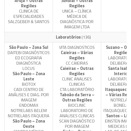
Arujá – Outras
Jundiaí – Outras
Regiões
Regiões
CLINICA DE
UNICA – CLÍNICA
ESPECIALIDADES
MÉDICA DE
SALZGEBER & SANTOS
DIAGNÓSTICA POR
IMAGEM LTDA
Laboratórios
(136)
São Paulo – Zona Sul
VITA DIAGNOSTICOS
Suzano – Out
DAITEBI DIAGNÓSTICOS
Caieiras – Várias
Regiões
ED ECOGRAFIA
Regiões
LABORATOR
DIAGNÓSTICA
CC CAIEIRAS
DELIBERAT
LOCUS
Caieiras – Outras
Santa Isabe
São Paulo – Zona
Regiões
Interior
Leste
CLINIC ANALISES
LABORATOR
BIOTOX
CLINICAS
DELIBERAT
CADI CENTRO DE
CTA LABORATÓRIO
Itaquaquece
ANÁLISES E DIAG. POR
Taboão da Serra –
– Várias Reg
IMAGEM
Outras Regiões
NOTRELAB
ENDOMAX
BIOCLINIC
BONELLI
NOTRELABS BELEM
LABORATORIO DE
ITAQUAQUECE
NOTRELABS ITAQUERA
ANALISES CLINICAS
Santos – Lit
São Paulo – Zona
SCAN DIAGNÓSTICO
EINSTEN IMA
Oeste
POR IMAGEM
MEDICAS LT