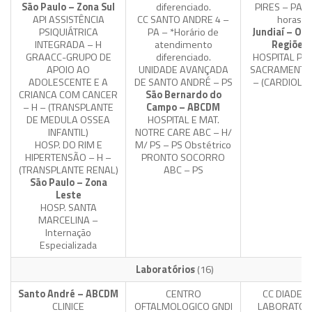
São Paulo – Zona Sul
diferenciado.
PIRES – PA –
API ASSISTÊNCIA
CC SANTO ANDRE 4 –
horas
PSIQUIÁTRICA
PA – *Horário de
Jundiaí – Ou
INTEGRADA – H
atendimento
Regiões
GRAACC-GRUPO DE
diferenciado.
HOSPITAL PA
APOIO AO
UNIDADE AVANÇADA
SACRAMENTO 
ADOLESCENTE E A
DE SANTO ANDRÉ – PS
– (CARDIOLOG
CRIANCA COM CANCER
São Bernardo do
– H – (TRANSPLANTE
Campo – ABCDM
DE MEDULA OSSEA
HOSPITAL E MAT.
INFANTIL)
NOTRE CARE ABC – H/
HOSP. DO RIM E
M/ PS – PS Obstétrico
HIPERTENSÃO – H –
PRONTO SOCORRO
(TRANSPLANTE RENAL)
ABC – PS
São Paulo – Zona
Leste
HOSP. SANTA
MARCELINA –
Internação
Especializada
Laboratórios
(16)
Santo André – ABCDM
CENTRO
CC DIADEM
CLINICE
OFTALMOLOGICO GNDI
LABORATOR