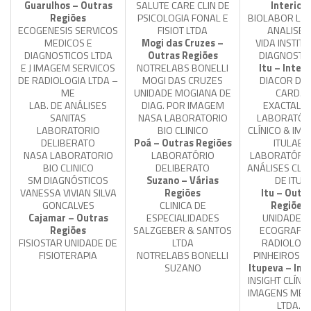
Guarulhos – Outras
SALUTE CARE CLIN DE
Interior
Regiões
PSICOLOGIA FONAL E
BIOLABOR LAB
ECOGENESIS SERVICOS
FISIOT LTDA
ANALISES
MEDICOS E
Mogi das Cruzes –
VIDA INSTIT
DIAGNOSTICOS LTDA
Outras Regiões
DIAGNOSTI
E J IMAGEM SERVICOS
NOTRELABS BONELLI
Itu – Interi
DE RADIOLOGIA LTDA –
MOGI DAS CRUZES
DIACOR DIA
ME
UNIDADE MOGIANA DE
CARD.
LAB. DE ANÁLISES
DIAG. POR IMAGEM
EXACTALA
SANITAS
NASA LABORATORIO
LABORATÓR
LABORATORIO
BIO CLINICO
CLÍNICO & IM
DELIBERATO
Poá – Outras Regiões
ITULAB
NASA LABORATORIO
LABORATÓRIO
LABORATÓRIO
BIO CLINICO
DELIBERATO
ANÁLISES CLÍN
SM DIAGNÓSTICOS
Suzano – Várias
DE ITU
VANESSA VIVIAN SILVA
Regiões
Itu – Outr
GONCALVES
CLINICA DE
Regiões
Cajamar – Outras
ESPECIALIDADES
UNIDADE D
Regiões
SALZGEBER & SANTOS
ECOGRAFIA
FISIOSTAR UNIDADE DE
LTDA
RADIOLOGI
FISIOTERAPIA
NOTRELABS BONELLI
PINHEIROS L
SUZANO
Itupeva – Inte
INSIGHT CLÍNI
IMAGENS MED
LTDA.