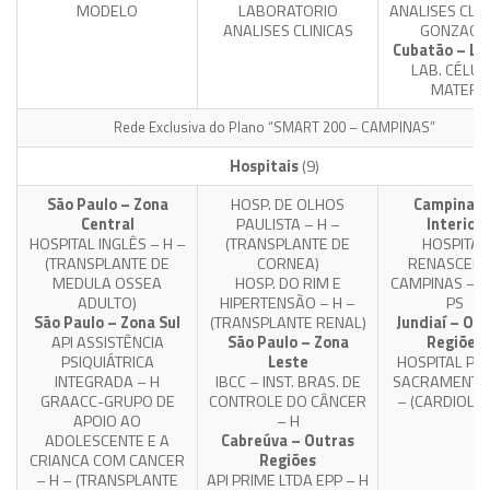
MODELO
LABORATORIO
ANALISES CLIN
ANALISES CLINICAS
GONZAGA
Cubatão – Lit
LAB. CÉLUL
MATER
Rede Exclusiva do Plano “SMART 200 – CAMPINAS”
Hospitais
(9)
São Paulo – Zona
HOSP. DE OLHOS
Campinas 
Central
PAULISTA – H –
Interior
HOSPITAL INGLÊS – H –
(TRANSPLANTE DE
HOSPITAL
(TRANSPLANTE DE
CORNEA)
RENASCEN
MEDULA OSSEA
HOSP. DO RIM E
CAMPINAS – H
ADULTO)
HIPERTENSÃO – H –
PS
São Paulo – Zona Sul
(TRANSPLANTE RENAL)
Jundiaí – Ou
API ASSISTÊNCIA
São Paulo – Zona
Regiões
PSIQUIÁTRICA
Leste
HOSPITAL PA
INTEGRADA – H
IBCC – INST. BRAS. DE
SACRAMENTO 
GRAACC-GRUPO DE
CONTROLE DO CÂNCER
– (CARDIOLOG
APOIO AO
– H
ADOLESCENTE E A
Cabreúva – Outras
CRIANCA COM CANCER
Regiões
– H – (TRANSPLANTE
API PRIME LTDA EPP – H