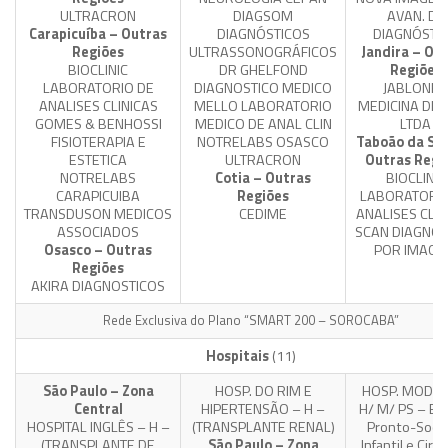
ULTRACRON
DIAGSOM
AVAN. DE
Carapicuíba – Outras
DIAGNÓSTICOS
DIAGNÓSTI
Regiões
ULTRASSONOGRÁFICOS
Jandira – Ou
BIOCLINIC
DR GHELFOND
Regiões
LABORATORIO DE
DIAGNOSTICO MEDICO
JABLONKA
ANALISES CLINICAS
MELLO LABORATORIO
MEDICINA DIAG
GOMES & BENHOSSI
MEDICO DE ANAL CLIN
LTDA
FISIOTERAPIA E
NOTRELABS OSASCO
Taboão da Ser
ESTETICA
ULTRACRON
Outras Regi
NOTRELABS
Cotia – Outras
BIOCLINIC
CARAPICUIBA
Regiões
LABORATORIO
TRANSDUSON MEDICOS
CEDIME
ANALISES CLIN
ASSOCIADOS
SCAN DIAGNÓS
Osasco – Outras
POR IMAG
Regiões
AKIRA DIAGNOSTICOS
Rede Exclusiva do Plano “SMART 200 – SOROCABA”
Hospitais
(11)
São Paulo – Zona
HOSP. DO RIM E
HOSP. MODEL
Central
HIPERTENSÃO – H –
H/ M/ PS – Ex
HOSPITAL INGLÊS – H –
(TRANSPLANTE RENAL)
Pronto-Soco
(TRANSPLANTE DE
São Paulo – Zona
Infantil e Ciru