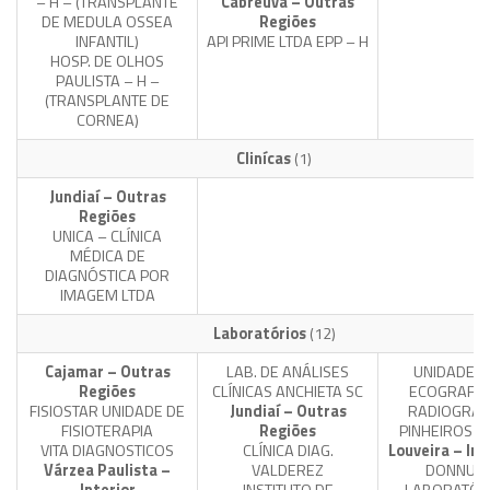
– H – (TRANSPLANTE
Cabreúva – Outras
DE MEDULA OSSEA
Regiões
INFANTIL)
API PRIME LTDA EPP – H
HOSP. DE OLHOS
PAULISTA – H –
(TRANSPLANTE DE
CORNEA)
Clinícas
(1)
Jundiaí – Outras
Regiões
UNICA – CLÍNICA
MÉDICA DE
DIAGNÓSTICA POR
IMAGEM LTDA
Laboratórios
(12)
Cajamar – Outras
LAB. DE ANÁLISES
UNIDADE D
Regiões
CLÍNICAS ANCHIETA SC
ECOGRAFIA
FISIOSTAR UNIDADE DE
Jundiaí – Outras
RADIOGRAF
FISIOTERAPIA
Regiões
PINHEIROS L
VITA DIAGNOSTICOS
CLÍNICA DIAG.
Louveira – Int
Várzea Paulista –
VALDEREZ
DONNUS