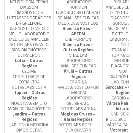
NEUROLOGIA CEPAN
LABORATÓRIO
BIOLABO
DIAGSOM
HORMON
ANALISES CLIN
DIAGNÓSTICOS
LABORATORIO PADRAO
IDS INSTITUT
ULTRASSONOGRÁFICOS
DE ANALISES CLINICAS
DIAGNOSTI
DR GHELFOND
MEDIX DIAGNOSTICOS
SOROCAB
DIAGNOSTICO MEDICO
Ribeirão Pires –
LAB. DE PATOL
MELLO LABORATORIO
ABCDM
E CITOLOGI
MEDICO DE ANAL CLIN
LAB HORMON
LABORATÓR
NOTRELABS OSASCO
Ribeirão Pires –
CLÍNICO
SION DIAGNÓTICOS
Outras Regiões
TRIANALIS
ULTRACRON
VITAL LAB
TOP IMAGE
Cotia – Outras
LABORATORIO
MEDICINA
Regiões
ANALISES CLINICAS
DIAGNÓSTI
CEDIME
Arujá – Outras
VIDA
CENTER DIAGS DE
Regiões
DIAGNÓSTIC
COTIA LTDA
CC ARUJA
LAB. CLÍNI
NOTRELABS COTIA
HM DIAGNÓSTICO POR
Sorocaba – Ou
Itapevi – Outras
IMAGEM
Regiões
Regiões
LABORATORIO
CARDIO VI
NOVA IMAGEM CTO
DELIBERATO
Várzea Paulis
AVAN. DE DIAGNÓSTICO
NOTRELABS ARUJA
Interior
Jandira – Outras
Mogi das Cruzes –
LAB. DE P. C
Regiões
Várias Regiões
BIOLÓGICO – U
JABLONKA MEDICINA
NOTRELABS BONELLI
VÁRZEA PAUL
DIAG S C LTDA
VILA OLIVEIRA
Votorantim