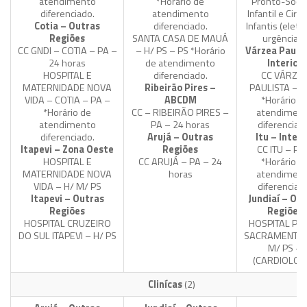
atendimento
*Horário de
Pronto-Soco
diferenciado.
atendimento
Infantil e Ciru
Cotia – Outras
diferenciado.
Infantis (eleti
Regiões
SANTA CASA DE MAUÁ
urgências)
CC GNDI – COTIA – PA –
– H/ PS – PS *Horário
Várzea Paulis
24 horas
de atendimento
Interior
HOSPITAL E
diferenciado.
CC VÁRZE
MATERNIDADE NOVA
Ribeirão Pires –
PAULISTA – P
VIDA – COTIA – PA –
ABCDM
*Horário d
*Horário de
CC – RIBEIRÃO PIRES –
atendimen
atendimento
PA – 24 horas
diferenciad
diferenciado.
Arujá – Outras
Itu – Interi
Itapevi – Zona Oeste
Regiões
CC ITU – PA
HOSPITAL E
CC ARUJÁ – PA – 24
*Horário d
MATERNIDADE NOVA
horas
atendimen
VIDA – H/ M/ PS
diferenciad
Itapevi – Outras
Jundiaí – Ou
Regiões
Regiões
HOSPITAL CRUZEIRO
HOSPITAL PA
DO SUL ITAPEVI – H/ PS
SACRAMENTO 
M/ PS –
(CARDIOLOG
Clinícas
(2)