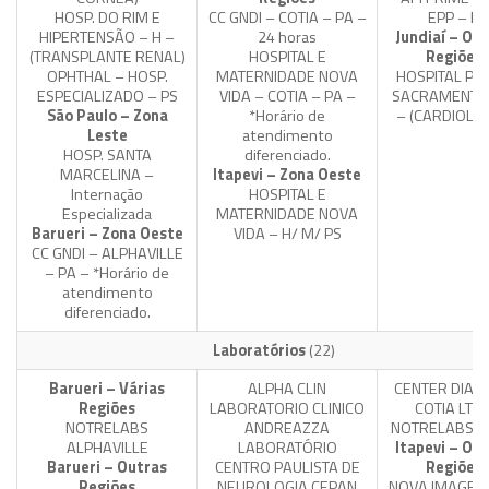
HOSP. DO RIM E
CC GNDI – COTIA – PA –
EPP – H
HIPERTENSÃO – H –
24 horas
Jundiaí – Ou
(TRANSPLANTE RENAL)
HOSPITAL E
Regiões
OPHTHAL – HOSP.
MATERNIDADE NOVA
HOSPITAL PA
ESPECIALIZADO – PS
VIDA – COTIA – PA –
SACRAMENTO 
São Paulo – Zona
*Horário de
– (CARDIOLOG
Leste
atendimento
HOSP. SANTA
diferenciado.
MARCELINA –
Itapevi – Zona Oeste
Internação
HOSPITAL E
Especializada
MATERNIDADE NOVA
Barueri – Zona Oeste
VIDA – H/ M/ PS
CC GNDI – ALPHAVILLE
– PA – *Horário de
atendimento
diferenciado.
Laboratórios
(22)
Barueri – Várias
ALPHA CLIN
CENTER DIAG
Regiões
LABORATORIO CLINICO
COTIA LTD
NOTRELABS
ANDREAZZA
NOTRELABS C
ALPHAVILLE
LABORATÓRIO
Itapevi – Ou
Barueri – Outras
CENTRO PAULISTA DE
Regiões
Regiões
NEUROLOGIA CEPAN
NOVA IMAGEM