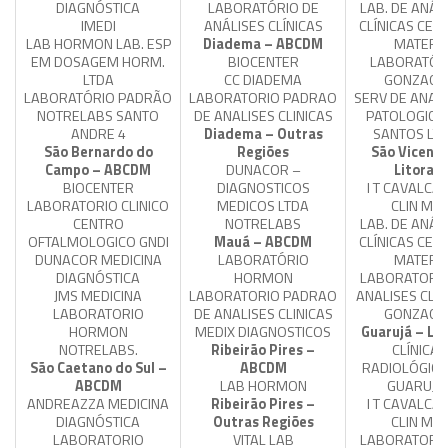
DIAGNÓSTICA
LABORATÓRIO DE
LAB. DE ANÁL
IMEDI
ANÁLISES CLÍNICAS
CLÍNICAS CEL
LAB HORMON LAB. ESP
Diadema – ABCDM
MATER
EM DOSAGEM HORM.
BIOCENTER
LABORATÓR
LTDA
CC DIADEMA
GONZAGA
LABORATÓRIO PADRÃO
LABORATORIO PADRAO
SERV DE ANAT
NOTRELABS SANTO
DE ANALISES CLINICAS
PATOLOGICA
ANDRE 4
Diadema – Outras
SANTOS LT
São Bernardo do
Regiões
São Vicente
Campo – ABCDM
DUNACOR –
Litoral
BIOCENTER
DIAGNOSTICOS
I T CAVALCA
LABORATORIO CLINICO
MEDICOS LTDA
CLIN ME
CENTRO
NOTRELABS
LAB. DE ANÁL
OFTALMOLOGICO GNDI
Mauá – ABCDM
CLÍNICAS CEL
DUNACOR MEDICINA
LABORATÓRIO
MATER
DIAGNÓSTICA
HORMON
LABORATORIO
JMS MEDICINA
LABORATORIO PADRAO
ANALISES CLIN
LABORATORIO
DE ANALISES CLINICAS
GONZAGA
HORMON
MEDIX DIAGNOSTICOS
Guarujá – Lit
NOTRELABS.
Ribeirão Pires –
CLÍNICA
São Caetano do Sul –
ABCDM
RADIOLÓGICA
ABCDM
LAB HORMON
GUARUJÁ
ANDREAZZA MEDICINA
Ribeirão Pires –
I T CAVALCA
DIAGNÓSTICA
Outras Regiões
CLIN ME
LABORATORIO
VITAL LAB
LABORATORIO