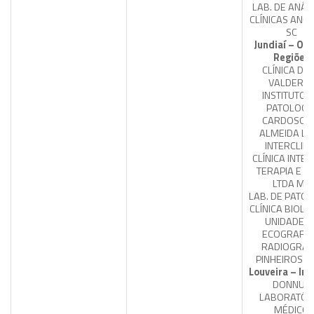
LAB. DE ANÁL
CLÍNICAS ANCH
SC
Jundiaí – Ou
Regiões
CLÍNICA DIA
VALDERE
INSTITUTO 
PATOLOGI
CARDOSO 
ALMEIDA LT
INTERCLIN 
CLÍNICA INTER
TERAPIA E DI
LTDA ME
LAB. DE PATOL
CLÍNICA BIOLÓ
UNIDADE D
ECOGRAFIA
RADIOGRAF
PINHEIROS L
Louveira – Int
DONNUS
LABORATÓR
MÉDICO