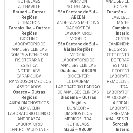
NOTRELABS
HORMON
ANALISES CLIN
ALPHAVILLE
NOTRELABS.
GONZAGA
Barueri – Outras
São Caetano do Sul –
Cubatão – Lit
Regiões
ABCDM
LAB. CÉLUL
ULTRACRON
ANDREAZZA MEDICINA
MATER
Carapicuíba – Outras
DIAGNÓSTICA
Campinas 
Regiões
LABORATORIO
Interior
BIOCLINIC
MODELO
CENTRO
LABORATORIO DE
São Caetano do Sul –
CAMPINENSE
ANALISES CLINICAS
Várias Regiões
ECOGR SS L
GOMES & BENHOSSI
MEDICAL
CETE CENTRO
FISIOTERAPIA E
LABORATÓRIO DE
DE TERAPIA
ESTETICA
ANÁLISES CLÍNICAS
ESTIM LTD
NOTRELABS
Diadema – ABCDM
ECOCENTE
CARAPICUIBA
BIOCENTER
LABORATÓR
TRANSDUSON MEDICOS
CC DIADEMA
HEMOCLINICA
ASSOCIADOS
LABORATORIO PADRAO
LTDA
Osasco – Outras
DE ANALISES CLINICAS
LABORATORIO
Regiões
Diadema – Outras
PATOLOGIA CLI
AKIRA DIAGNOSTICOS
Regiões
A FREALD
ALPHA CLIN
DUNACOR –
LABORATOR
LABORATORIO CLINICO
DIAGNOSTICOS
FREEMAN 
ANDREAZZA
MEDICOS LTDA
ANALISES CLIN
LABORATÓRIO
NOTRELABS
Sorocaba 
CENTRO PAULISTA DE
Mauá – ABCDM
Interior