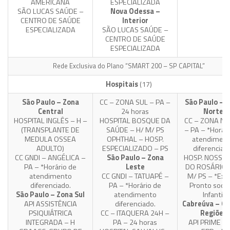
AMERICANA
ESPECIALIZADA
SÃO LUCAS SAÚDE –
Nova Odessa –
CENTRO DE SAÚDE
Interior
ESPECIALIZADA
SÃO LUCAS SAÚDE –
CENTRO DE SAÚDE
ESPECIALIZADA
Rede Exclusiva do Plano “SMART 200 – SP CAPITAL”
Hospitais
(17)
São Paulo – Zona
CC – ZONA SUL – PA –
São Paulo – 
Central
24 horas
Norte
HOSPITAL INGLÊS – H –
HOSPITAL BOSQUE DA
CC – ZONA N
(TRANSPLANTE DE
SAÚDE – H/ M/ PS
– PA – *Horári
MEDULA OSSEA
OPHTHAL – HOSP.
atendimen
ADULTO)
ESPECIALIZADO – PS
diferenciad
CC GNDI – ANGÉLICA –
São Paulo – Zona
HOSP. NOSSA 
PA – *Horário de
Leste
DO ROSÁRIO 
atendimento
CC GNDI – TATUAPÉ –
M/ PS – *Exc
diferenciado.
PA – *Horário de
Pronto soco
São Paulo – Zona Sul
atendimento
Infantil
API ASSISTÊNCIA
diferenciado.
Cabreúva – Ou
PSIQUIÁTRICA
CC – ITAQUERA 24H –
Regiões
INTEGRADA – H
PA – 24 horas
API PRIME L