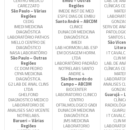
CENTRO MÉDICO
Embu – Outras
LAB. DE ANÁL
CAREZZATO
Regiões
CLÍNICAS CEL
São Paulo – Várias
IMEDE INST DE MED
MATER
Regiões
ESP E DIAG DE EMBU
LABORATÓR
CEDIG
Santo André – ABCDM
GONZAGA
IMEDI MEDICINA
CLINICE
SERV DE ANAT
DIAGNÓSTICA
DUNACOR MEDICINA
PATOLOGICA
LABORATÓRIO PATHOS
DIAGNÓSTICA
SANTOS LT
MELLO CENTRO DE
IMEDI
São Vicente
DIAGNÓSTICO
LAB HORMON LAB. ESP
Litoral
NASA LABORATÓRIO
EM DOSAGEM HORM.
I T CAVALCA
São Paulo – Outras
LTDA
CLIN ME
Regiões
LABORATÓRIO PADRÃO
LAB. DE ANÁL
CC DOM PEDRO
NOTRELABS SANTO
CLÍNICAS CEL
CRYA MEDICINA
ANDRE 4
MATER
DIAGNÓSTICA.
São Bernardo do
LABORATORIO
G2 LAB DE ANAL CLINS
Campo – ABCDM
ANALISES CLIN
LTDA
BIOCENTER
GONZAGA
GHELFOND
LABORATORIO CLINICO
Guarujá – Lit
DIAGNOSTICO MEDICO
CENTRO
CLÍNICA
LABORATORIO DE
OFTALMOLOGICO GNDI
RADIOLÓGICA
ANALISES SAO VICENTE
DUNACOR MEDICINA
GUARUJÁ
NOTRELABS.
DIAGNÓSTICA
I T CAVALCA
Barueri – Várias
JMS MEDICINA
CLIN ME
Regiões
LABORATORIO
LABORATORIO