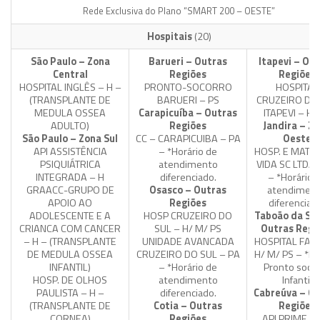
Rede Exclusiva do Plano “SMART 200 – OESTE”
Hospitais
(20)
São Paulo – Zona
Barueri – Outras
Itapevi – Ou
Central
Regiões
Regiões
HOSPITAL INGLÊS – H –
PRONTO-SOCORRO
HOSPITAL
(TRANSPLANTE DE
BARUERI – PS
CRUZEIRO DO
MEDULA OSSEA
Carapicuíba – Outras
ITAPEVI – H/
ADULTO)
Regiões
Jandira – Z
São Paulo – Zona Sul
CC – CARAPICUIBA – PA
Oeste
API ASSISTÊNCIA
– *Horário de
HOSP. E MAT. 
PSIQUIÁTRICA
atendimento
VIDA SC LTDA 
INTEGRADA – H
diferenciado.
– *Horário 
GRAACC-GRUPO DE
Osasco – Outras
atendimen
APOIO AO
Regiões
diferenciad
ADOLESCENTE E A
HOSP CRUZEIRO DO
Taboão da Ser
CRIANCA COM CANCER
SUL – H/ M/ PS
Outras Regi
– H – (TRANSPLANTE
UNIDADE AVANCADA
HOSPITAL FAMI
DE MEDULA OSSEA
CRUZEIRO DO SUL – PA
H/ M/ PS – *E
INFANTIL)
– *Horário de
Pronto soco
HOSP. DE OLHOS
atendimento
Infantil
PAULISTA – H –
diferenciado.
Cabreúva – Ou
(TRANSPLANTE DE
Cotia – Outras
Regiões
CORNEA)
Regiões
API PRIME L