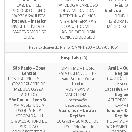
Interior
INSTITUTO DE
LABORATÓR
LAB. DE P. CL.
PATOLOGIA CARDOSO
MÉDICO
BIOLÓGICO – UNID.
DE ALMEIDA LTDA
Vinhedo – Int
VÁRZEA PAULISTA
INTERCLIN – CLÍNICA
DONNUS
Itupeva – Interior
INTER. EM TERAPIA E
LABORATÓR
INSIGHT CLÍNICA DE
DIAG. LTDA ME
MÉDICO SC LT
IMAGENS MEDS SC
LAB. DE PATOLOGIA
LTDA.
CLÍNICA BIOLÓGICO
Rede Exclusiva do Plano “SMART 200 – GUARULHOS”
Hospitais
(13)
São Paulo – Zona
OPHTHAL – HOSP.
Arujá – Out
Central
ESPECIALIZADO – PS
Regiões
HOSPITAL INGLÊS – H –
São Paulo – Zona
CC ARUJÁ – PA
(TRANSPLANTE DE
Leste
horas
MEDULA OSSEA
HOSP. SANTA
Cabreúva – Ou
ADULTO)
MARCELINA –
Regiões
São Paulo – Zona Sul
Internação
API PRIME L
API ASSISTÊNCIA
Especializada
EPP – H
PSIQUIÁTRICA
Guarulhos – Outras
Jundiaí – Ou
INTEGRADA – H
Regiões
Regiões
GRAACC-GRUPO DE
CC GNDI – GUARULHOS
HOSPITAL PA
APOIO AO
– PA – *Horário de
SACRAMENTO 
ADOLESCENTE E A
atendimento
– (CARDIOLOG