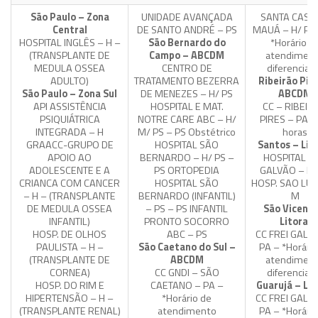
São Paulo – Zona
UNIDADE AVANÇADA
SANTA CASA
Central
DE SANTO ANDRÉ – PS
MAUÁ – H/ PS 
HOSPITAL INGLÊS – H –
São Bernardo do
*Horário d
(TRANSPLANTE DE
Campo – ABCDM
atendimen
MEDULA OSSEA
CENTRO DE
diferenciad
ADULTO)
TRATAMENTO BEZERRA
Ribeirão Pire
São Paulo – Zona Sul
DE MENEZES – H/ PS
ABCDM
API ASSISTÊNCIA
HOSPITAL E MAT.
CC – RIBEIR
PSIQUIÁTRICA
NOTRE CARE ABC – H/
PIRES – PA –
INTEGRADA – H
M/ PS – PS Obstétrico
horas
GRAACC-GRUPO DE
HOSPITAL SÃO
Santos – Lit
APOIO AO
BERNARDO – H/ PS –
HOSPITAL FR
ADOLESCENTE E A
PS ORTOPEDIA
GALVÃO – H/
CRIANCA COM CANCER
HOSPITAL SÃO
HOSP. SAO LU
– H – (TRANSPLANTE
BERNARDO (INFANTIL)
M
DE MEDULA OSSEA
– PS – PS INFANTIL
São Vicente
INFANTIL)
PRONTO SOCORRO
Litoral
HOSP. DE OLHOS
ABC – PS
CC FREI GALV
PAULISTA – H –
São Caetano do Sul –
PA – *Horário
(TRANSPLANTE DE
ABCDM
atendimen
CORNEA)
CC GNDI – SÃO
diferenciad
HOSP. DO RIM E
CAETANO – PA –
Guarujá – Lit
HIPERTENSÃO – H –
*Horário de
CC FREI GALV
(TRANSPLANTE RENAL)
atendimento
PA – *Horário