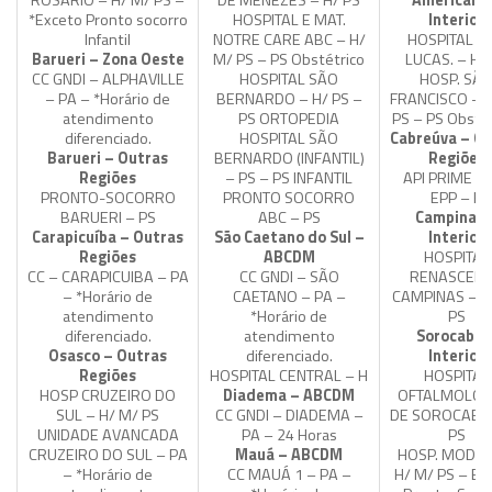
ROSÁRIO – H/ M/ PS –
DE MENEZES – H/ PS
Americana
*Exceto Pronto socorro
HOSPITAL E MAT.
Interior
Infantil
NOTRE CARE ABC – H/
HOSPITAL S
Barueri – Zona Oeste
M/ PS – PS Obstétrico
LUCAS. – H/
CC GNDI – ALPHAVILLE
HOSPITAL SÃO
HOSP. SÃ
– PA – *Horário de
BERNARDO – H/ PS –
FRANCISCO – H
atendimento
PS ORTOPEDIA
PS – PS Obstét
diferenciado.
HOSPITAL SÃO
Cabreúva – Ou
Barueri – Outras
BERNARDO (INFANTIL)
Regiões
Regiões
– PS – PS INFANTIL
API PRIME L
PRONTO-SOCORRO
PRONTO SOCORRO
EPP – H
BARUERI – PS
ABC – PS
Campinas 
Carapicuíba – Outras
São Caetano do Sul –
Interior
Regiões
ABCDM
HOSPITAL
CC – CARAPICUIBA – PA
CC GNDI – SÃO
RENASCEN
– *Horário de
CAETANO – PA –
CAMPINAS – H
atendimento
*Horário de
PS
diferenciado.
atendimento
Sorocaba 
Osasco – Outras
diferenciado.
Interior
Regiões
HOSPITAL CENTRAL – H
HOSPITAL
HOSP CRUZEIRO DO
Diadema – ABCDM
OFTALMOLOG
SUL – H/ M/ PS
CC GNDI – DIADEMA –
DE SOROCABA 
UNIDADE AVANCADA
PA – 24 Horas
PS
CRUZEIRO DO SUL – PA
Mauá – ABCDM
HOSP. MODEL
– *Horário de
CC MAUÁ 1 – PA –
H/ M/ PS – Ex