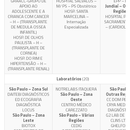
GRAACC-GRUPO DE
HOSPITAL SALVALUS –
EPP – H
APOIO AO
M/ PS – PS Obstétrico
Jundiaí – Ou
ADOLESCENTE E A
HOSP. SANTA
Regiões
CRIANCA COM CANCER
MARCELINA –
HOSPITAL PA
– H – (TRANSPLANTE
Internação
SACRAMENTO 
DE MEDULA OSSEA
Especializada
– (CARDIOLOG
INFANTIL)
HOSP. DE OLHOS
PAULISTA – H –
(TRANSPLANTE DE
CORNEA)
HOSP. DO RIM E
HIPERTENSÃO – H –
(TRANSPLANTE RENAL)
Laboratórios
(20)
São Paulo – Zona Sul
NOTRELABS ITAQUERA
São Paulo 
DAITEBI DIAGNÓSTICOS
São Paulo – Zona
Outras Regi
ED ECOGRAFIA
Oeste
CC DOM PED
DIAGNÓSTICA
CENTRO MÉDICO
CRYA MEDIC
LOCUS
CAREZZATO
DIAGNÓSTIC
São Paulo – Zona
São Paulo – Várias
G2 LAB DE A
Leste
Regiões
CLINS LTD
BIOTOX
CEDIG
GHELFON