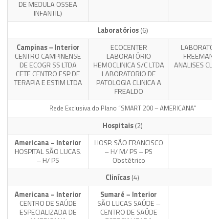
DE MEDULA OSSEA
INFANTIL)
Laboratórios
(6)
Campinas – Interior
ECOCENTER
LABORATOR
CENTRO CAMPINENSE
LABORATÓRIO
FREEMAN 
DE ECOGR SS LTDA
HEMOCLINICA S/C LTDA
ANALISES CLIN
CETE CENTRO ESP DE
LABORATORIO DE
TERAPIA E ESTIM LTDA
PATOLOGIA CLINICA A
FREALDO
Rede Exclusiva do Plano “SMART 200 – AMERICANA”
Hospitais
(2)
Americana – Interior
HOSP. SÃO FRANCISCO
HOSPITAL SÃO LUCAS.
– H/ M/ PS – PS
– H/ PS
Obstétrico
Clinícas
(4)
Americana – Interior
Sumaré – Interior
CENTRO DE SAÚDE
SÃO LUCAS SAÚDE –
ESPECIALIZADA DE
CENTRO DE SAÚDE