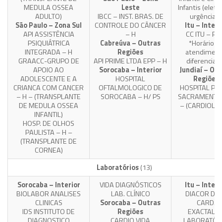
MEDULA OSSEA
Leste
Infantis (eleti
ADULTO)
IBCC – INST. BRAS. DE
urgências)
São Paulo – Zona Sul
CONTROLE DO CÂNCER
Itu – Interi
API ASSISTÊNCIA
– H
CC ITU – PA
PSIQUIÁTRICA
Cabreúva – Outras
*Horário d
INTEGRADA – H
Regiões
atendimen
GRAACC-GRUPO DE
API PRIME LTDA EPP – H
diferenciad
APOIO AO
Sorocaba – Interior
Jundiaí – Ou
ADOLESCENTE E A
HOSPITAL
Regiões
CRIANCA COM CANCER
OFTALMOLOGICO DE
HOSPITAL PA
– H – (TRANSPLANTE
SOROCABA – H/ PS
SACRAMENTO 
DE MEDULA OSSEA
– (CARDIOLOG
INFANTIL)
HOSP. DE OLHOS
PAULISTA – H –
(TRANSPLANTE DE
CORNEA)
Laboratórios
(13)
Sorocaba – Interior
VIDA DIAGNÓSTICOS
Itu – Interi
BIOLABOR ANALISES
LAB. CLÍNICO
DIACOR DIA
CLINICAS
Sorocaba – Outras
CARD.
IDS INSTITUTO DE
Regiões
EXACTALA
DIAGNOSTICO
CARDIO VIDA
LABORATÓR