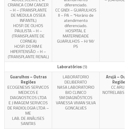
CRIANCA COM CANCER
diferenciado.
– H – (TRANSPLANTE
CC GNDI – GUARULHOS
DE MEDULA OSSEA
II – PA – *Horário de
INFANTIL)
atendimento
HOSP. DE OLHOS
diferenciado.
PAULISTA – H –
HOSPITAL E
(TRANSPLANTE DE
MATERNIDADE
CORNEA)
GUARULHOS – H/ M/
HOSP. DO RIM E
PS
HIPERTENSÃO – H –
(TRANSPLANTE RENAL)
Laboratórios
(9)
Guarulhos – Outras
LABORATORIO
Arujá – Out
Regiões
DELIBERATO
Regiões
ECOGENESIS SERVICOS
NASA LABORATORIO
CC ARUJA
MEDICOS E
BIO CLINICO
NOTRELABS A
DIAGNOSTICOS LTDA
SM DIAGNÓSTICOS
E J IMAGEM SERVICOS
VANESSA VIVIAN SILVA
DE RADIOLOGIA LTDA –
GONCALVES
ME
LAB. DE ANÁLISES
SANITAS