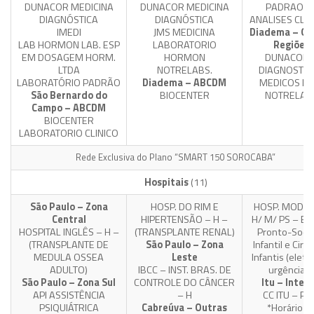
DUNACOR MEDICINA
DUNACOR MEDICINA
PADRAO D
DIAGNÓSTICA
DIAGNÓSTICA
ANALISES CLIN
IMEDI
JMS MEDICINA
Diadema – Ou
LAB HORMON LAB. ESP
LABORATORIO
Regiões
EM DOSAGEM HORM.
HORMON
DUNACOR 
LTDA
NOTRELABS.
DIAGNOSTIC
LABORATÓRIO PADRÃO
Diadema – ABCDM
MEDICOS LT
São Bernardo do
BIOCENTER
NOTRELAB
Campo – ABCDM
BIOCENTER
LABORATORIO CLINICO
Rede Exclusiva do Plano “SMART 150 SOROCABA”
Hospitais
(11)
São Paulo – Zona
HOSP. DO RIM E
HOSP. MODEL
Central
HIPERTENSÃO – H –
H/ M/ PS – Ex
HOSPITAL INGLÊS – H –
(TRANSPLANTE RENAL)
Pronto-Soco
(TRANSPLANTE DE
São Paulo – Zona
Infantil e Ciru
MEDULA OSSEA
Leste
Infantis (eleti
ADULTO)
IBCC – INST. BRAS. DE
urgências)
São Paulo – Zona Sul
CONTROLE DO CÂNCER
Itu – Interi
API ASSISTÊNCIA
– H
CC ITU – PA
PSIQUIÁTRICA
Cabreúva – Outras
*Horário d