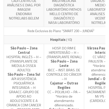
CADI CENTRO DE
IMEDI MEDICINA
DIAGNOSTI
ANÁLISES E DIAG. POR
DIAGNÓSTICA
MEDICO
IMAGEM
LABORATÓRIO PATHOS
LABORATORIO
ENDOMAX
MELLO CENTRO DE
ANALISES S
NOTRELABS BELEM
DIAGNÓSTICO
VICENTE
NASA LABORATÓRIO
NOTRELABS
Rede Exclusiva do Plano “SMART 200 – JUNDIAÍ”
Hospitais
(10)
São Paulo – Zona
HOSP. DO RIM E
Várzea Paulis
Central
HIPERTENSÃO – H –
Interior
HOSPITAL INGLÊS – H –
(TRANSPLANTE RENAL)
CC VÁRZE
(TRANSPLANTE DE
São Paulo – Zona
PAULISTA – P
MEDULA OSSEA
Leste
*Horário d
ADULTO)
IBCC – INST. BRAS. DE
atendimen
São Paulo – Zona Sul
CONTROLE DO CÂNCER
diferenciad
API ASSISTÊNCIA
– H
Jundiaí – Ou
PSIQUIÁTRICA
Cajamar – Outras
Regiões
INTEGRADA – H
Regiões
HOSPITAL PA
GRAACC-GRUPO DE
CC – POLVILHO – PA –
SACRAMENTO 
APOIO AO
*Horário de
M/ PS –
ADOLESCENTE E A
atendimento
(CARDIOLOG
CRIANCA COM CANCER
diferenciado.