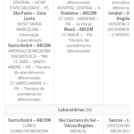
OPHTHAL – HOSP.
diferenciado.
atendimen
ESPECIALIZADO – PS
HOSPITAL CENTRAL – H
diferenciad
São Paulo – Zona
Diadema – ABCDM
Jundiaí – Ou
Leste
CC GNDI – DIADEMA –
Regiões
HOSP. SANTA
PA – 24 Horas
HOSPITAL PA
MARCELINA –
Mauá – ABCDM
SACRAMENTO 
Internação
CC MAUÁ 1 – PA –
– (CARDIOLOG
Especializada
*Horário de
Santo André – ABCDM
atendimento
ANDREAZZA MEDICINA
diferenciado.
DIAGNÓSTICA – *NA
CC GNDI – SANTO
ANDRE – PA – *Horário
de atendimento
diferenciado.
CC SANTO ANDRE 4 –
PA – *Horário de
atendimento
diferenciado.
Laboratórios
(36)
Santo André – ABCDM
São Caetano do Sul –
Santos – Lit
CLINICE
Várias Regiões
EINSTEN IMA
DUNACOR MEDICINA
MEDICAL
MEDICAS LT