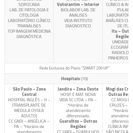
SOROCABA
Votorantim – Interior
CLÍNICO & IM
LAB. DE PATOLOGIA E
BIOLABOR LAB. DE
ITULAB
CITOLOGIA
ANALISES
LABORATÓRIO
LABORATÓRIO CLÍNICO
VIDA INSTITUTO
ANÁLISES CLÍN
TRIANALISES
DIAGNOSTICO
DE ITU
TOP IMAGEM MEDICINA
Itu – Outr
DIAGNÓSTICA
Regiões
UNIDADE D
ECOGRAFIA
RADIOLOGI
PINHEIROS L
Rede Exclusiva do Plano “SMART 200 UP”
Hospitais
(70)
São Paulo – Zona
Jandira – Zona Oeste
Mogi das Cruz
Central
HOSP. E MAT. NOVA
Outras Regi
HOSPITAL INGLÊS – H –
VIDA SC LTDA – PA –
CC MOGI D
(TRANSPLANTE DE
*Horário de
CRUZES – P
MEDULA OSSEA
atendimento
*Horário d
ADULTO)
diferenciado.
atendimen
CC GNDI – ANGÉLICA –
Guarulhos – Outras
diferenciad
PA – *Horário de
Regiões
CLÍNICA INFAN
atendimento
CC GNDI – GUARULHOS
SÃO NICOLAU 