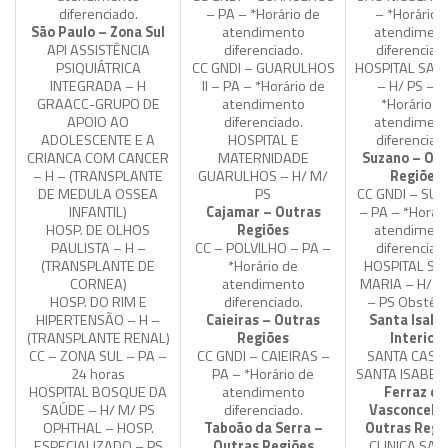
diferenciado.
– PA – *Horário de
– *Horário 
São Paulo – Zona Sul
atendimento
atendimen
API ASSISTÊNCIA
diferenciado.
diferenciad
PSIQUIÁTRICA
CC GNDI – GUARULHOS
HOSPITAL SAN
INTEGRADA – H
II – PA – *Horário de
– H/ PS – P
GRAACC-GRUPO DE
atendimento
*Horário d
APOIO AO
diferenciado.
atendimen
ADOLESCENTE E A
HOSPITAL E
diferenciad
CRIANCA COM CANCER
MATERNIDADE
Suzano – Out
– H – (TRANSPLANTE
GUARULHOS – H/ M/
Regiões
DE MEDULA OSSEA
PS
CC GNDI – SU
INFANTIL)
Cajamar – Outras
– PA – *Horári
HOSP. DE OLHOS
Regiões
atendimen
PAULISTA – H –
CC – POLVILHO – PA –
diferenciad
(TRANSPLANTE DE
*Horário de
HOSPITAL SA
CORNEA)
atendimento
MARIA – H/ M
HOSP. DO RIM E
diferenciado.
– PS Obstétr
HIPERTENSÃO – H –
Caieiras – Outras
Santa Isabe
(TRANSPLANTE RENAL)
Regiões
Interior
CC – ZONA SUL – PA –
CC GNDI – CAIEIRAS –
SANTA CASA
24 horas
PA – *Horário de
SANTA ISABEL 
HOSPITAL BOSQUE DA
atendimento
Ferraz de
SAÚDE – H/ M/ PS
diferenciado.
Vasconcelos
OPHTHAL – HOSP.
Taboão da Serra –
Outras Regi
ESPECIALIZADO – PS
Outras Regiões
CLINICA SAN