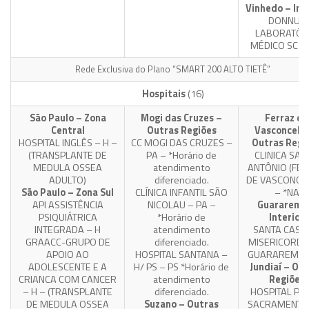
Vinhedo – Int
DONNUS
LABORATÓR
MÉDICO SC LT
Rede Exclusiva do Plano “SMART 200 ALTO TIETÊ”
Hospitais
(16)
São Paulo – Zona
Mogi das Cruzes –
Ferraz de
Central
Outras Regiões
Vasconcelos
HOSPITAL INGLÊS – H –
CC MOGI DAS CRUZES –
Outras Regi
(TRANSPLANTE DE
PA – *Horário de
CLINICA SAN
MEDULA OSSEA
atendimento
ANTÔNIO (FE
ADULTO)
diferenciado.
DE VASCONCE
São Paulo – Zona Sul
CLÍNICA INFANTIL SÃO
– *NA
API ASSISTÊNCIA
NICOLAU – PA –
Guararema
PSIQUIÁTRICA
*Horário de
Interior
INTEGRADA – H
atendimento
SANTA CASA
GRAACC-GRUPO DE
diferenciado.
MISERICORDI
APOIO AO
HOSPITAL SANTANA –
GUARAREMA 
ADOLESCENTE E A
H/ PS – PS *Horário de
Jundiaí – Ou
CRIANCA COM CANCER
atendimento
Regiões
– H – (TRANSPLANTE
diferenciado.
HOSPITAL PA
DE MEDULA OSSEA
Suzano – Outras
SACRAMENTO 