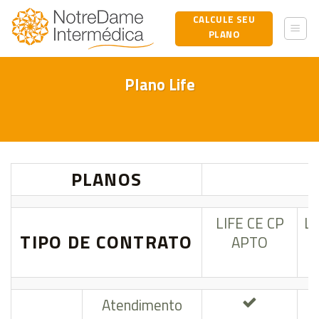
Skip
CALCULE SEU
to
PLANO
content
Plano Life
PLANOS
LIFE CE CP
LI
TIPO DE CONTRATO
APTO
Atendimento