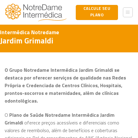
Skip
CALCULE SEU
to
PLANO
content
Intermédica Notredame
Jardim Grimaldi
O Grupo Notredame Intermédica Jardim Grimaldi se
destaca por oferecer serviços de qualidade nas Redes
Própria e Credenciada de Centros Clínicos, Hospitais,
prontos-socorros e maternidades, além de clínicas
odontológicas.
O
Plano de Saúde Notredame Intermédica Jardim
Grimaldi
oferece preços acessíveis e diferenciais como
valores de reembolso, além de benefícios e coberturas
adicionais ao Rol de procedimentos da ANS (Agência Nacional